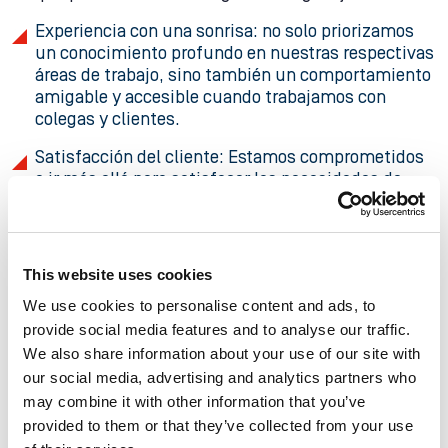
Experiencia con una sonrisa: no solo priorizamos
un conocimiento profundo en nuestras respectivas
áreas de trabajo, sino también un comportamiento
amigable y accesible cuando trabajamos con
colegas y clientes.
Satisfacción del cliente: Estamos comprometidos
a ir más allá para satisfacer las necesidades de
nuestros clientes y superar sus expectativas.
Pasión por nuestro trabajo, equipo, empresa y
servicios: nos esforzamos por fomentar una
This website uses cookies
cultura de entusiasmo y compromiso.
We use cookies to personalise content and ads, to
Orgullo en la entrega de resultados y celebración
provide social media features and to analyse our traffic.
del éxito del equipo: reconocemos que los logros
We also share information about your use of our site with
de un individuo son realmente los logros de todo el
our social media, advertising and analytics partners who
equipo.
may combine it with other information that you’ve
provided to them or that they’ve collected from your use