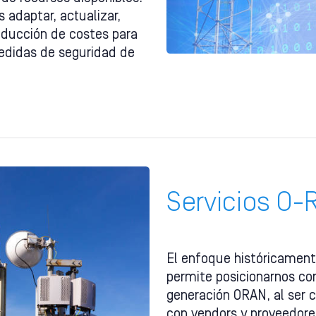
adaptar, actualizar,
educción de costes para
edidas de seguridad de
Servicios O
El enfoque históricamen
permite posicionarnos co
generación ORAN, al ser 
con vendors y proveedores