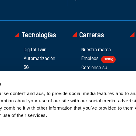
Tecnologías
Carreras
Digital Twin
Nuestra marca
Automatización
Empleos
Hiring
5G
Comience su
carrera
Open RAN
s
ise content and ads, to provide social media features and to an
rmation about your use of our site with our social media, advertis
 combine it with other information that you’ve provided to them o
 use of their services.
 Connect44
Política de privacidad para candidatos
Polí