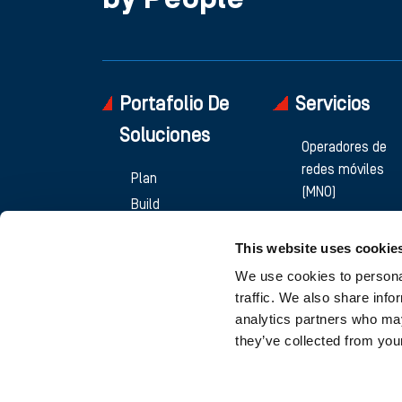
by People
Portafolio De
Servicios
Soluciones
Operadores de
redes móviles
Plan
(MNO)
Build
TowerCos
Manage
FiberCos
This website uses cookie
Proveedores de
We use cookies to personal
equipos de red
traffic. We also share info
analytics partners who may
they’ve collected from your
Únete a nosotros en las redes
© 2023