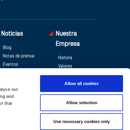
Noticias
Nuestra
Empresa
Blog
Notas de prensa
Historia
Eventos
Valores
Medios de
Presencia
comunicación
Allow all cookies
Contáctenos
alyse our
ing and
Allow selection
r that
Use necessary cookies only
tica de cookies